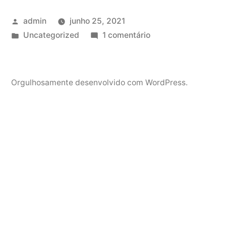
Publicado
admin
junho 25, 2021
por
Publicado
em
Uncategorized
1 comentário
em
Hello
world!
Orgulhosamente desenvolvido com WordPress.